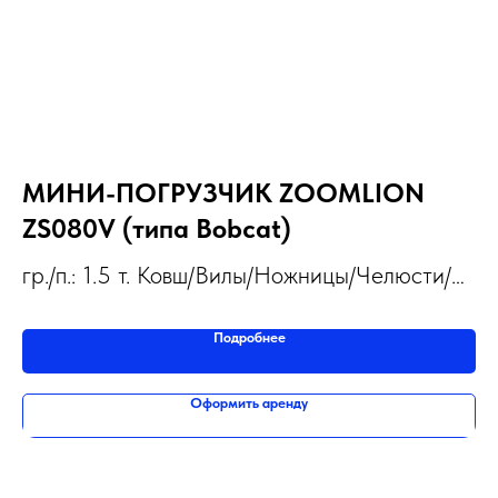
МИНИ-ПОГРУЗЧИК ZOOMLION
М
ZS080V (типа Bobcat)
К
гр./п.: 1.5 т. Ковш/Вилы/Ножницы/Челюсти/
да
Отвал;
Подробнее
Оформить аренду